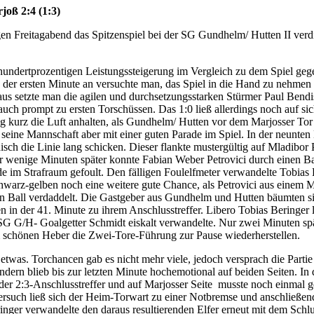
oß 2:4 (1:3)
n Freitagabend das Spitzenspiel bei der SG Gundhelm/ Hutten II verdi
hundertprozentigen Leistungssteigerung im Vergleich zu dem Spiel geg
on der ersten Minute an versuchte man, das Spiel in die Hand zu nehmen
eraus setzte man die agilen und durchsetzungsstarken Stürmer Paul Bend
auch prompt zu ersten Torschüssen. Das 1:0 ließ allerdings noch auf si
g kurz die Luft anhalten, als Gundhelm/ Hutten vor dem Marjosser Tor
 seine Mannschaft aber mit einer guten Parade im Spiel. In der neunten
ch die Linie lang schicken. Dieser flankte mustergültig auf Mladibor P
ur wenige Minuten später konnte Fabian Weber Petrovici durch einen Bal
de im Strafraum gefoult. Den fälligen Foulelfmeter verwandelte Tobias
Schwarz-gelben noch eine weitere gute Chance, als Petrovici aus einem 
en Ball verdaddelt. Die Gastgeber aus Gundhelm und Hutten bäumten s
 in der 41. Minute zu ihrem Anschlusstreffer. Libero Tobias Beringer l
 SG G/H- Goalgetter Schmidt eiskalt verwandelte. Nur zwei Minuten sp
m schönen Heber die Zwei-Tore-Führung zur Pause wiederherstellen.
 etwas. Torchancen gab es nicht mehr viele, jedoch versprach die Partie
ndern blieb bis zur letzten Minute hochemotional auf beiden Seiten. In 
er 2:3-Anschlusstreffer und auf Marjosser Seite musste noch einmal g
ersuch ließ sich der Heim-Torwart zu einer Notbremse und anschließen
inger verwandelte den daraus resultierenden Elfer erneut mit dem Schlu