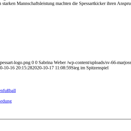
en starken Mannschaftsleistung machten die Spessartkicker ihren Anspru
pessart-logo.png
0
0
Sabrina Weber
/wp-content/uploads/sv-66-marjoss
0-10-16 20:15:28
2020-10-17 11:08:59
Sieg im Spitzenspiel
nfußball
iedung