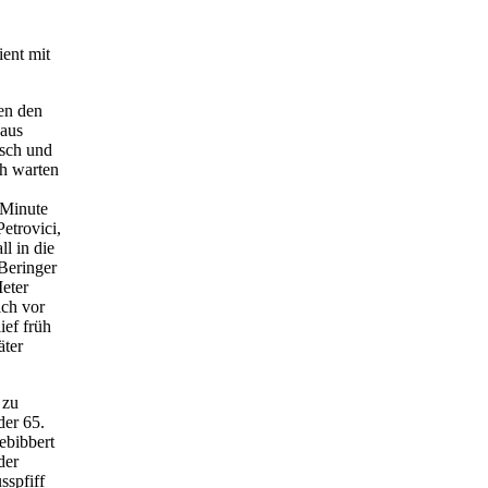
ent mit
en den
 aus
isch und
ch warten
 Minute
etrovici,
l in die
 Beringer
Meter
ich vor
ief früh
äter
 zu
der 65.
ebibbert
der
sspfiff