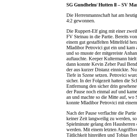
SG Gundhelm/ Hutten ll – SV Marj
Die Herrenmannschaft hat am heutige
4:2 gewonnen.
Die Ruppert-Elf ging mit einer zwei
FV Steinau in die Partie. Bereits v
einem gut gestaffelten Mittelfeld h
Mladibor Petrovici gut ein und kam 
und so musste der mitgereiste Anhan
auftauchte. Keeper Kultermann hielt
dann konnte Kevin Zeber Paul Bendis
der aus kurzer Distanz einnickte. N
Tiefe in Szene setzen. Petrovici wur
sicher. In der Folgezeit hatten die 
Entfernung den sicher drin gesehen
der Pause noch einmal auf und kamen
an und machte so die Mitte auf, wo
konnte Mladibor Petrovici mit eine
Nach der Pause verflachte die Partie
keiner Zeit langweilig zu werden, so
Spielminute gelang den Hausherren d
werden. Mit einem letzten Angriffsv
Tätlichkeit hinreißen und Tobias Ber