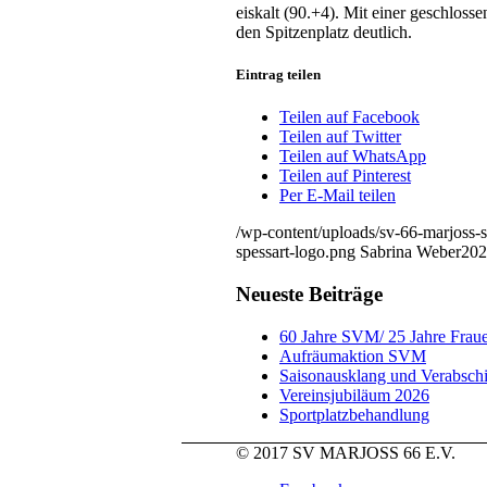
eiskalt (90.+4). Mit einer geschloss
den Spitzenplatz deutlich.
Eintrag teilen
Teilen auf Facebook
Teilen auf Twitter
Teilen auf WhatsApp
Teilen auf Pinterest
Per E-Mail teilen
/wp-content/uploads/sv-66-marjoss-s
spessart-logo.png
Sabrina Weber
202
Neueste Beiträge
60 Jahre SVM/ 25 Jahre Fraue
Aufräumaktion SVM
Saisonausklang und Verabsch
Vereinsjubiläum 2026
Sportplatzbehandlung
© 2017 SV MARJOSS 66 E.V.