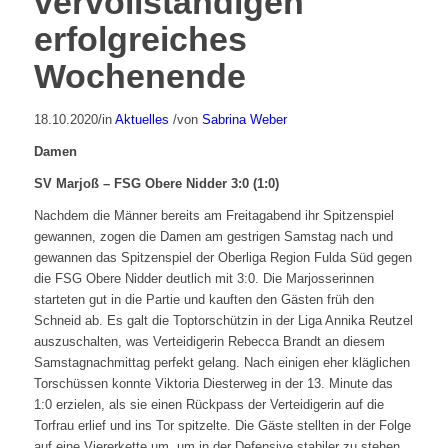
vervollständigen
erfolgreiches
Wochenende
18.10.2020
/
in
Aktuelles
/
von
Sabrina Weber
Damen
SV Marjoß – FSG Obere Nidder 3:0 (1:0)
Nachdem die Männer bereits am Freitagabend ihr Spitzenspiel
gewannen, zogen die Damen am gestrigen Samstag nach und
gewannen das Spitzenspiel der Oberliga Region Fulda Süd gegen
die FSG Obere Nidder deutlich mit 3:0. Die Marjosserinnen
starteten gut in die Partie und kauften den Gästen früh den
Schneid ab. Es galt die Toptorschützin in der Liga Annika Reutzel
auszuschalten, was Verteidigerin Rebecca Brandt an diesem
Samstagnachmittag perfekt gelang. Nach einigen eher kläglichen
Torschüssen konnte Viktoria Diesterweg in der 13. Minute das
1:0 erzielen, als sie einen Rückpass der Verteidigerin auf die
Torfrau erlief und ins Tor spitzelte. Die Gäste stellten in der Folge
auf eine Viererkette um, um in der Defensive stabiler zu stehen.