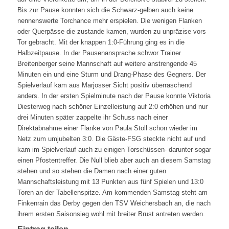
Bis zur Pause konnten sich die Schwarz-gelben auch keine
nennenswerte Torchance mehr erspielen. Die wenigen Flanken
oder Querpässe die zustande kamen, wurden zu unpräzise vors
Tor gebracht. Mit der knappen 1:0-Führung ging es in die
Halbzeitpause. In der Pausenansprache schwor Trainer
Breitenberger seine Mannschaft auf weitere anstrengende 45
Minuten ein und eine Sturm und Drang-Phase des Gegners. Der
Spielverlauf kam aus Marjosser Sicht positiv überraschend
anders. In der ersten Spielminute nach der Pause konnte Viktoria
Diesterweg nach schöner Einzelleistung auf 2:0 erhöhen und nur
drei Minuten später zappelte ihr Schuss nach einer
Direktabnahme einer Flanke von Paula Stoll schon wieder im
Netz zum umjubelten 3:0. Die Gäste-FSG steckte nicht auf und
kam im Spielverlauf auch zu einigen Torschüssen- darunter sogar
einen Pfostentreffer. Die Null blieb aber auch an diesem Samstag
stehen und so stehen die Damen nach einer guten
Mannschaftsleistung mit 13 Punkten aus fünf Spielen und 13:0
Toren an der Tabellenspitze. Am kommenden Samstag steht am
Finkenrain das Derby gegen den TSV Weichersbach an, die nach
ihrem ersten Saisonsieg wohl mit breiter Brust antreten werden.