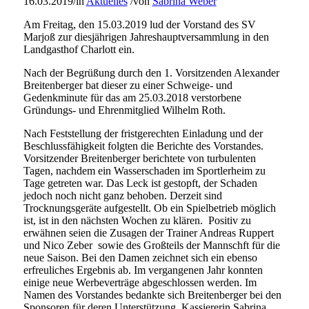
16.03.2019
/
in
Aktuelles
/
von
Sabrina Weber
Am Freitag, den 15.03.2019 lud der Vorstand des SV
Marjoß zur diesjährigen Jahreshauptversammlung in den
Landgasthof Charlott ein.
Nach der Begrüßung durch den 1. Vorsitzenden Alexander
Breitenberger bat dieser zu einer Schweige- und
Gedenkminute für das am 25.03.2018 verstorbene
Gründungs- und Ehrenmitglied Wilhelm Roth.
Nach Feststellung der fristgerechten Einladung und der
Beschlussfähigkeit folgten die Berichte des Vorstandes.
Vorsitzender Breitenberger berichtete von turbulenten
Tagen, nachdem ein Wasserschaden im Sportlerheim zu
Tage getreten war. Das Leck ist gestopft, der Schaden
jedoch noch nicht ganz behoben. Derzeit sind
Trocknungsgeräte aufgestellt. Ob ein Spielbetrieb möglich
ist, ist in den nächsten Wochen zu klären. Positiv zu
erwähnen seien die Zusagen der Trainer Andreas Ruppert
und Nico Zeber sowie des Großteils der Mannschft für die
neue Saison. Bei den Damen zeichnet sich ein ebenso
erfreuliches Ergebnis ab. Im vergangenen Jahr konnten
einige neue Werbeverträge abgeschlossen werden. Im
Namen des Vorstandes bedankte sich Breitenberger bei den
Sponsoren für deren Unterstützung. Kassiererin Sabrina