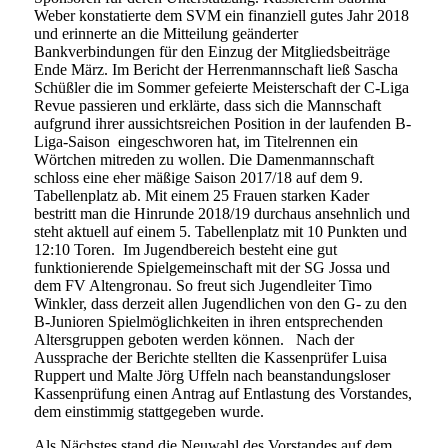
Weber konstatierte dem SVM ein finanziell gutes Jahr 2018
und erinnerte an die Mitteilung geänderter
Bankverbindungen für den Einzug der Mitgliedsbeiträge
Ende März. Im Bericht der Herrenmannschaft ließ Sascha
Schüßler die im Sommer gefeierte Meisterschaft der C-Liga
Revue passieren und erklärte, dass sich die Mannschaft
aufgrund ihrer aussichtsreichen Position in der laufenden B-
Liga-Saison eingeschworen hat, im Titelrennen ein
Wörtchen mitreden zu wollen. Die Damenmannschaft
schloss eine eher mäßige Saison 2017/18 auf dem 9.
Tabellenplatz ab. Mit einem 25 Frauen starken Kader
bestritt man die Hinrunde 2018/19 durchaus ansehnlich und
steht aktuell auf einem 5. Tabellenplatz mit 10 Punkten und
12:10 Toren. Im Jugendbereich besteht eine gut
funktionierende Spielgemeinschaft mit der SG Jossa und
dem FV Altengronau. So freut sich Jugendleiter Timo
Winkler, dass derzeit allen Jugendlichen von den G- zu den
B-Junioren Spielmöglichkeiten in ihren entsprechenden
Altersgruppen geboten werden können. Nach der
Aussprache der Berichte stellten die Kassenprüfer Luisa
Ruppert und Malte Jörg Uffeln nach beanstandungsloser
Kassenprüfung einen Antrag auf Entlastung des Vorstandes,
dem einstimmig stattgegeben wurde.
Als Nächstes stand die Neuwahl des Vorstandes auf dem