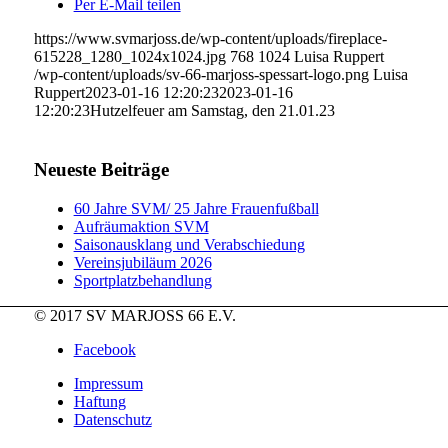
Per E-Mail teilen
https://www.svmarjoss.de/wp-content/uploads/fireplace-
615228_1280_1024x1024.jpg
768
1024
Luisa Ruppert
/wp-content/uploads/sv-66-marjoss-spessart-logo.png
Luisa
Ruppert
2023-01-16 12:20:23
2023-01-16
12:20:23
Hutzelfeuer am Samstag, den 21.01.23
Neueste Beiträge
60 Jahre SVM/ 25 Jahre Frauenfußball
Aufräumaktion SVM
Saisonausklang und Verabschiedung
Vereinsjubiläum 2026
Sportplatzbehandlung
© 2017 SV MARJOSS 66 E.V.
Facebook
Impressum
Haftung
Datenschutz