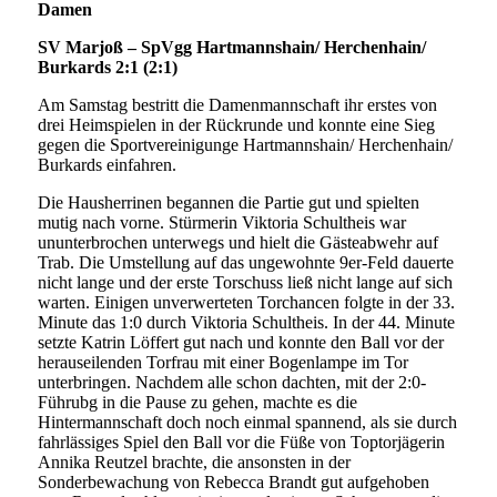
Damen
SV Marjoß – SpVgg Hartmannshain/ Herchenhain/
Burkards 2:1 (2:1)
Am Samstag bestritt die Damenmannschaft ihr erstes von
drei Heimspielen in der Rückrunde und konnte eine Sieg
gegen die Sportvereinigunge Hartmannshain/ Herchenhain/
Burkards einfahren.
Die Hausherrinen begannen die Partie gut und spielten
mutig nach vorne. Stürmerin Viktoria Schultheis war
ununterbrochen unterwegs und hielt die Gästeabwehr auf
Trab. Die Umstellung auf das ungewohnte 9er-Feld dauerte
nicht lange und der erste Torschuss ließ nicht lange auf sich
warten. Einigen unverwerteten Torchancen folgte in der 33.
Minute das 1:0 durch Viktoria Schultheis. In der 44. Minute
setzte Katrin Löffert gut nach und konnte den Ball vor der
herauseilenden Torfrau mit einer Bogenlampe im Tor
unterbringen. Nachdem alle schon dachten, mit der 2:0-
Führubg in die Pause zu gehen, machte es die
Hintermannschaft doch noch einmal spannend, als sie durch
fahrlässiges Spiel den Ball vor die Füße von Toptorjägerin
Annika Reutzel brachte, die ansonsten in der
Sonderbewachung von Rebecca Brandt gut aufgehoben