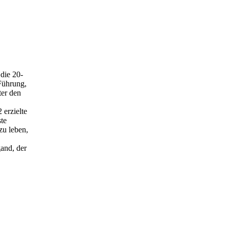
die 20-
Führung,
ter den
 erzielte
ste
zu leben,
and, der