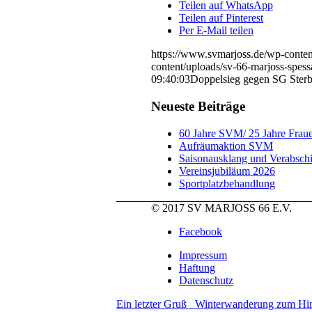
Teilen auf WhatsApp
Teilen auf Pinterest
Per E-Mail teilen
https://www.svmarjoss.de/wp-conte
content/uploads/sv-66-marjoss-spess
09:40:03
Doppelsieg gegen SG Sterbf
Neueste Beiträge
60 Jahre SVM/ 25 Jahre Fraue
Aufräumaktion SVM
Saisonausklang und Verabsch
Vereinsjubiläum 2026
Sportplatzbehandlung
© 2017 SV MARJOSS 66 E.V.
Facebook
Impressum
Haftung
Datenschutz
Ein letzter Gruß
Winterwanderung zum Hin