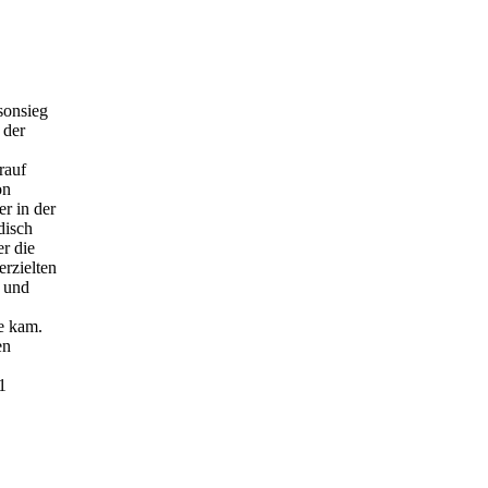
sonsieg
 der
rauf
on
r in der
disch
er die
erzielten
l und
e kam.
en
1