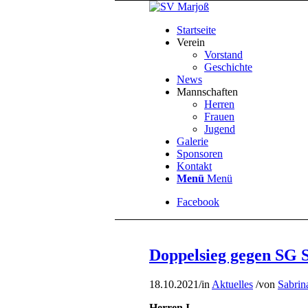
Startseite
Verein
Vorstand
Geschichte
News
Mannschaften
Herren
Frauen
Jugend
Galerie
Sponsoren
Kontakt
Menü
Menü
Facebook
Doppelsieg gegen SG S
18.10.2021
/
in
Aktuelles
/
von
Sabrin
Herren I