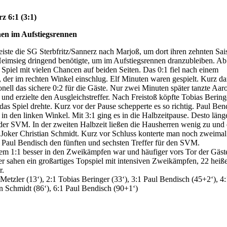
z 6:1 (3:1)
hen im Aufstiegsrennen
eiste die SG Sterbfritz/Sannerz nach Marjoß, um dort ihren zehnten Sai
imsieg dringend benötigte, um im Aufstiegsrennen dranzubleiben. Ab
 Spiel mit vielen Chancen auf beiden Seiten. Das 0:1 fiel nach einem
der im rechten Winkel einschlug. Elf Minuten waren gespielt. Kurz da
onell das sichere 0:2 für die Gäste. Nur zwei Minuten später tanzte Aar
nd erzielte den Ausgleichstreffer. Nach Freistoß köpfte Tobias Beringe
as Spiel drehte. Kurz vor der Pause schepperte es so richtig. Paul Ben
 in den linken Winkel. Mit 3:1 ging es in die Halbzeitpause. Desto läng
e der SVM. In der zweiten Halbzeit ließen die Hausherren wenig zu und 
h Joker Christian Schmidt. Kurz vor Schluss konterte man noch zweima
d Paul Bendisch den fünften und sechsten Treffer für den SVM.
dem 1:1 besser in den Zweikämpfen war und häufiger vors Tor der Gäst
r sahen ein großartiges Topspiel mit intensiven Zweikämpfen, 22 heiß
r.
Metzler (13‘), 2:1 Tobias Beringer (33‘), 3:1 Paul Bendisch (45+2‘), 4:
an Schmidt (86‘), 6:1 Paul Bendisch (90+1‘)