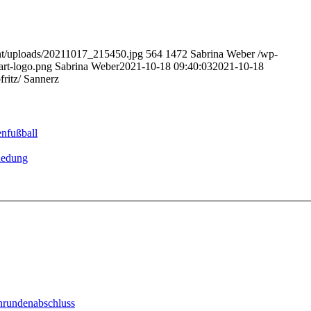
nt/uploads/20211017_215450.jpg
564
1472
Sabrina Weber
/wp-
art-logo.png
Sabrina Weber
2021-10-18 09:40:03
2021-10-18
ritz/ Sannerz
nfußball
iedung
rundenabschluss