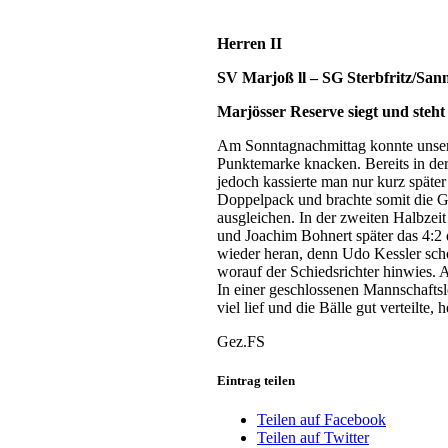
Herren II
SV Marjoß ll – SG Sterbfritz/Sanne
Marjösser Reserve siegt und steht 
Am Sonntagnachmittag konnte unsere 
Punktemarke knacken. Bereits in de
jedoch kassierte man nur kurz späte
Doppelpack und brachte somit die G
ausgleichen. In der zweiten Halbzeit
und Joachim Bohnert später das 4:2 
wieder heran, denn Udo Kessler schob
worauf der Schiedsrichter hinwies. A
In einer geschlossenen Mannschaftsl
viel lief und die Bälle gut verteilte,
Gez.FS
Eintrag teilen
Teilen auf Facebook
Teilen auf Twitter