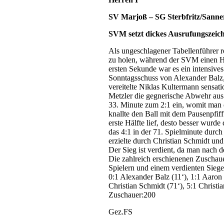
SV Marjoß – SG Sterbfritz/Sanner
SVM setzt dickes Ausrufungszeic
Als ungeschlagener Tabellenführer r
zu holen, während der SVM einen He
ersten Sekunde war es ein intensives
Sonntagsschuss von Alexander Balz, 
vereitelte Niklas Kultermann sensati
Metzler die gegnerische Abwehr aus u
33. Minute zum 2:1 ein, womit man d
knallte den Ball mit dem Pausenpfiff
erste Hälfte lief, desto besser wurd
das 4:1 in der 71. Spielminute durc
erzielte durch Christian Schmidt un
Der Sieg ist verdient, da man nach 
Die zahlreich erschienenen Zuschaue
Spielern und einem verdienten Siege
0:1 Alexander Balz (11‘), 1:1 Aaron 
Christian Schmidt (71‘), 5:1 Christi
Zuschauer:200
Gez.FS