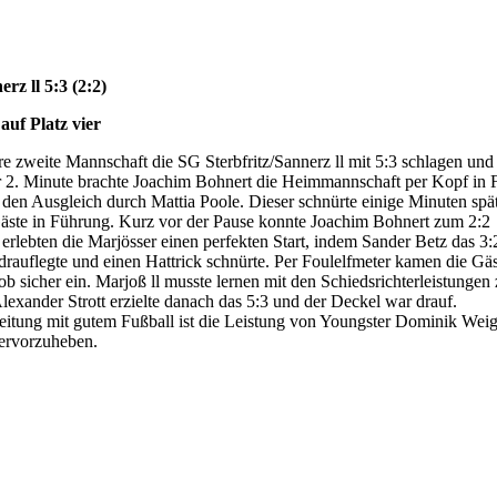
rz ll 5:3 (2:2)
auf Platz vier
zweite Mannschaft die SG Sterbfritz/Sannerz ll mit 5:3 schlagen und 
r 2. Minute brachte Joachim Bohnert die Heimmannschaft per Kopf in 
r den Ausgleich durch Mattia Poole. Dieser schnürte einige Minuten spä
äste in Führung. Kurz vor der Pause konnte Joachim Bohnert zum 2:2
 erlebten die Marjösser einen perfekten Start, indem Sander Betz das 3:2
drauflegte und einen Hattrick schnürte. Per Foulelfmeter kamen die Gä
 sicher ein. Marjoß ll musste lernen mit den Schiedsrichterleistungen 
lexander Strott erzielte danach das 5:3 und der Deckel war drauf.
eitung mit gutem Fußball ist die Leistung von Youngster Dominik Weig
 hervorzuheben.