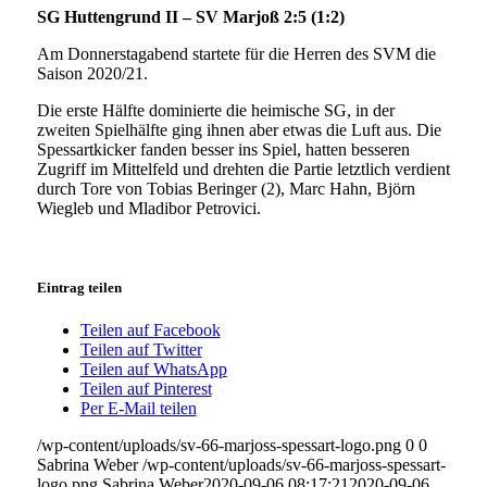
SG Huttengrund II – SV Marjoß 2:5 (1:2)
Am Donnerstagabend startete für die Herren des SVM die
Saison 2020/21.
Die erste Hälfte dominierte die heimische SG, in der
zweiten Spielhälfte ging ihnen aber etwas die Luft aus. Die
Spessartkicker fanden besser ins Spiel, hatten besseren
Zugriff im Mittelfeld und drehten die Partie letztlich verdient
durch Tore von Tobias Beringer (2), Marc Hahn, Björn
Wiegleb und Mladibor Petrovici.
Eintrag teilen
Teilen auf Facebook
Teilen auf Twitter
Teilen auf WhatsApp
Teilen auf Pinterest
Per E-Mail teilen
/wp-content/uploads/sv-66-marjoss-spessart-logo.png
0
0
Sabrina Weber
/wp-content/uploads/sv-66-marjoss-spessart-
logo.png
Sabrina Weber
2020-09-06 08:17:21
2020-09-06